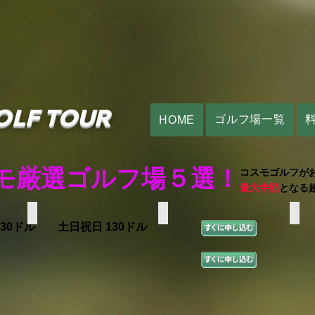
OLF TOUR
ゴルフ場一覧
HOME
モ厳選ゴルフ場５選！
コスモゴルフが
最大半額
となる
HAWAII PRINCE
EWA BEACH
ROY
130ドル 土日祝日 130ドル