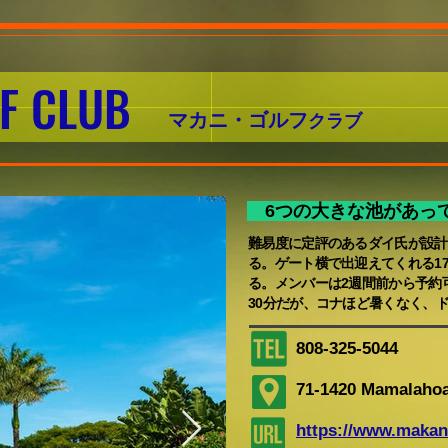
OLF CLUB
​マカニ・ゴルフ
クラブ
6つの大きな池があっ
難易度に定評のあるダイ氏が設計
る。ゲート横で出迎えてくれる1
る。メンバーは2週間前から予約
30分だが、コナほど暑くなく、
808-325-5044
71-1420 Mamalaho
https://www.makan