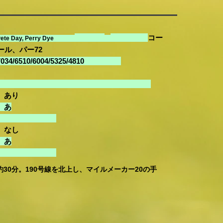
コー
ete Day, P
erry Dye
​
、パー72
10/6004/5325/4810
ting
あり
あ
り
 なし
 あ
り
約30分。190号線を北上し、マイルメーカー20の手