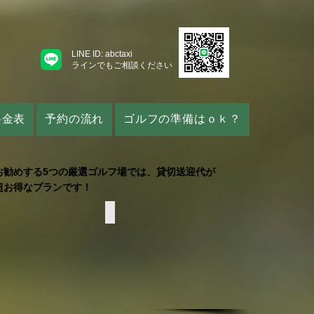
LINE ID: abctaxi
​ラインでもご相談ください
料金表
予約の流れ
ゴルフの準備はｏｋ？
お勧めする5つの厳選ゴルフ場では、貸切送迎代が
超お得なプランです！
AL KUNIA
WAIKELE CC