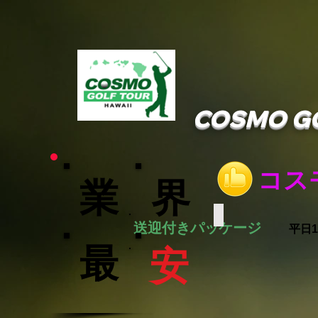
COSMO G
コス
業
界
CORAL CREEK
送迎付きパッケージ
平日
最
安