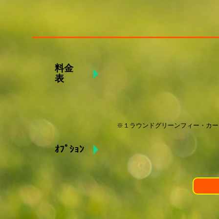
料金
表
​※１ラウンドグリーンフィー・カー
ｵﾌﾟｼｮﾝ