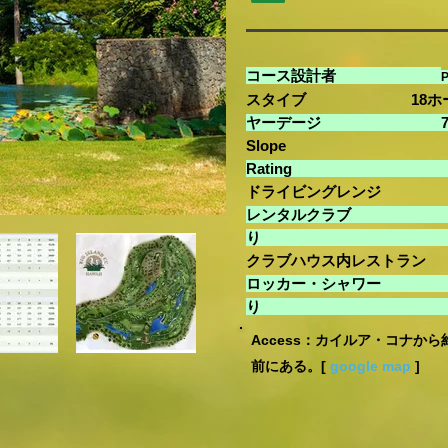
コース設計者
P
スタイブ 18ホール
ヤーデージ 7034/65
Slope
Ra
ドライビングレンジ 
レンタルクラブ 
クラブハウス内レストラン
ロッカー・シャワー
Access：カイルア・コナから
前にある。[
google map
]