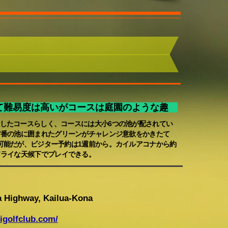
て難易度は高いがコースは庭園のような趣
したコースらしく、コースには大小6つの池が配されてい
7番の池に囲まれたグリーンがチャレンジ意欲をかきたて
可能だが、ビジター予約は1週前から。カイルアコナから約
ドライな天候下でプレイできる。
a Highwa
y
, Kailua-Kona
igolfclub.com/