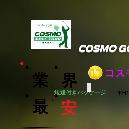
COSMO G
コス
業
界
CORAL CREEK
送迎付きパッケージ
平日
最
安