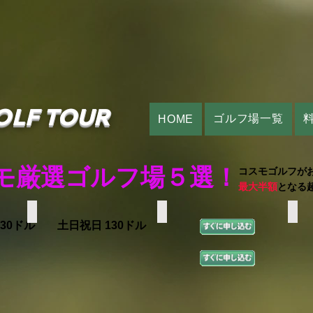
OLF TOUR
ゴルフ場一覧
HOME
モ厳選ゴルフ場５選！
コスモゴルフが
最大半額
となる
HAWAII PRINCE
EWA BEACH
ROY
130ドル 土日祝日 130ドル