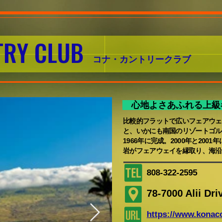
TRY CLUB
コナ
・カントリークラブ
心地よさあふれる上
比較的フラットで広いフェアウェ
と、いかにも南国のリゾートゴル
1966年に完成。2000年と20
岩がフェアウェイを縁取り、海沿
808-322-2595
78-7000 Alii Dr
https://www.konaco