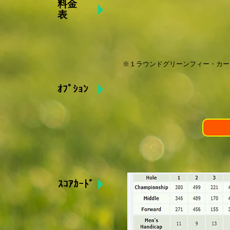
料金
表
​※１ラウンドグリーンフィー・カー
ｵﾌﾟｼｮﾝ
ｽｺｱｶｰﾄﾞ