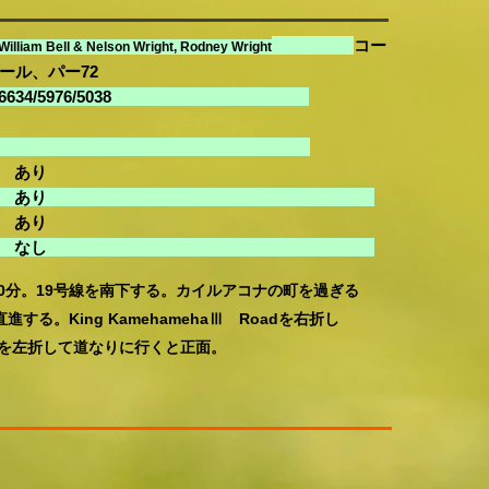
コー
William Bell & Nelson Wright, Rodney Wright
、パー72
34/5976/5038
e
ting
 あり
ルクラブ あり
 あり
・シャワー なし
20分。19号線を南下する。カイルアコナの町を過ぎる
する。King KamehamehaⅢ Roadを右折し
交差点を左折して道なりに行くと正面。