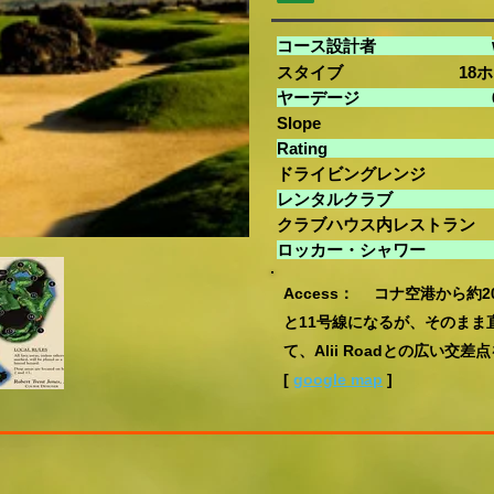
コース設計者
スタイブ 18ホール
ヤーデージ 66
Slop
Ra
ドライビングレンジ
レンタ
クラブハウス内レストラン
ロッカー
Access： コナ空港から約
と11号線になるが、そのまま直進
て、Alii Roadとの広い
[
google map
]