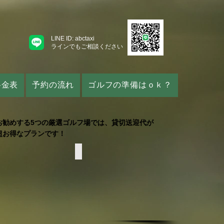
LINE ID: abctaxi
​ラインでもご相談ください
料金表
予約の流れ
ゴルフの準備はｏｋ？
お勧めする5つの厳選ゴルフ場では、貸切送迎代が
超お得なプランです！
AL KUNIA
WAIKELE CC