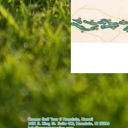
Cosmo Golf Tour // Honolulu, Hawaii
1481 S. King St. Suite 413, Honolulu, HI 96814
info@cosmoramainc.com