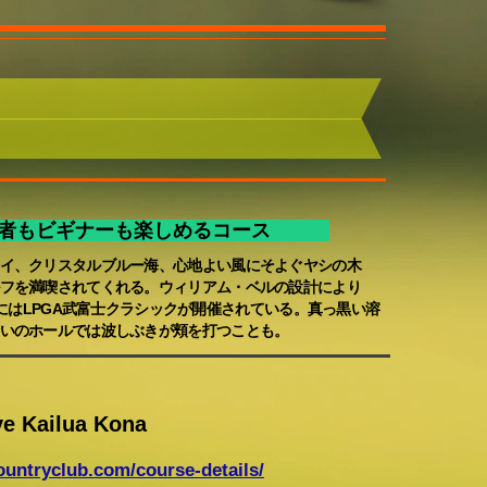
級者もビギナーも楽しめるコース
イ、クリスタルブルー海、心地よい風にそよぐヤシの木
フを満喫されてくれる。ウィリアム・ベルの設計により
01年にはLPGA武富士クラシックが開催されている。真っ黒い溶
いのホールでは波しぶきが頬を打つことも。
ive Kailua Kona
untryclub.com/course-details/