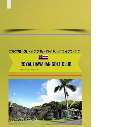
WAIKELE CC
ゴルフ場一覧＞オアフ島＞ロイヤルハワイアンＣＣ
ROYAL HAWAIIAN GOLF CLUB
ロイヤルハワイアン・ゴルフクラブ