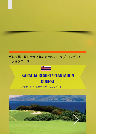
WAIKELE CC
ゴルフ場一覧＞マウイ島
＞カパルア・リゾート/プランテ
ーションコース
KAPALUA RESORT/PLANTATION
COURSE
​カパルア・リゾート/プランテーションコース