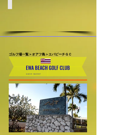
WAIKELE CC
ゴルフ場一覧＞オアフ島
＞エバビーチＧＣ
EWA BEACH GOLF CLUB
エバビーチ・
ゴルフクラブ