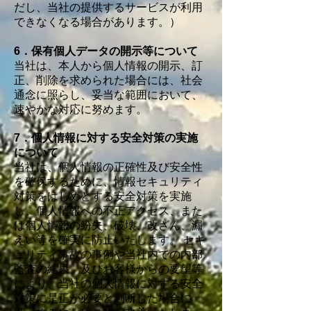
だし、当社の提供するサービスが利用
できなくなる場合があります。）
6．保有個人データの開示等について
当社は、本人から個人情報の開示、訂
正、削除を求められた場合には、社会
通念に照らし、妥当な範囲において、
速やかな対応に努めます。
7．個人情報に対する安全対策の実施
について
当社は、個人情報の正確性及び安全性
を確保するために、情報セキュリティ
対策をはじめとする安全対策を実施
し、個人情報への不正アクセス、また
は個人情報の紛失、破壊、改ざん、漏
えい等を確実に防止いたします。 セキ
ュリティ事故の事例や当社内での内部
監査の結果、及びお客様からの要望等
により、当社の個人情報に対する安全
対策に是正が必要と判断した場合に