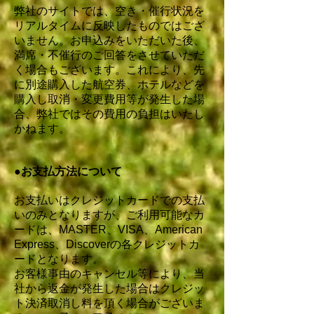
弊社のサイトでは、空き・催行状況を
リアルタイムに反映したものではござ
いません。お申込みをいただいた後、
満席・不催行のご回答をさせていただ
く場合もございます。これにより、先
に別途購入した航空券、ホテルなどを
購入し取消・変更費用等が発生した場
合、弊社ではその費用の負担はいたし
かねます。
●お支払方法について
お支払いはクレジットカードでの支払
いのみとなりますが、ご利用可能なカ
ードは、MASTER、VISA、American
Express、Discoverの各クレジットカ
ードとなります。
お客様事由のキャンセル等により、当
社から返金が発生した場合はクレジッ
ト決済取消し料を頂く場合がございま