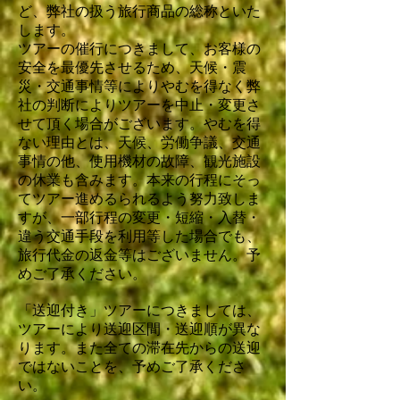
ど、弊社の扱う旅行商品の総称といた
します。
ツアーの催行につきまして、お客様の
安全を最優先させるため、天候・震
災・交通事情等によりやむを得なく弊
社の判断によりツアーを中止・変更さ
せて頂く場合がございます。やむを得
ない理由とは、天候、労働争議、交通
事情の他、使用機材の故障、観光施設
の休業も含みます。本来の行程にそっ
てツアー進めるられるよう努力致しま
すが、一部行程の変更・短縮・入替・
違う交通手段を利用等した場合でも、
旅行代金の返金等はございません。予
めご了承ください。
「送迎付き」ツアーにつきましては、
ツアーにより送迎区間・送迎順が異な
ります。また全ての滞在先か
らの送迎
ではないことを、予めご了承くださ
い。