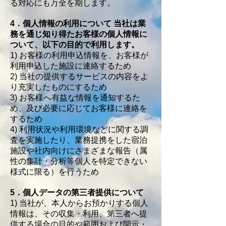
る対応にも万全を期します。
4．個人情報の利用について 当社は業
務を通じ知り得たお客様の個人情報に
ついて、以下の目的で利用します。
1) お客様の利用申込情報を、お客様が
利用申込した施設に連絡するため
2) 当社の提供するサービスの内容をよ
り充実したものにするため
3) お客様へ有益な情報を通知するた
め、及び必要に応じてお客様に連絡を
するため
4) 利用状況や利用環境などに関する調
査を実施したり、業務提携をした宿泊
施設や社内向けにさまざまな報告（属
性の集計・分析等個人を特定できない
様式に限る）を行うため
5．個人データの第三者提供について
1) 当社が、本人からお預かりする個人
情報は、その収集・利用、第三者へ提
供する場合の目的や範囲および開示・