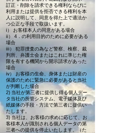
訂正・削除を請求できる権利ならびに
利用または提供を拒否できる権利を本
人に説明して、同意を得た上で適法か
つ公正な手段で取扱います。
i） お客様本人の同意がある場合
ii） 4．の利用目的のために必要がある
場合
iii） 犯罪捜査の為など警察、検察、裁
判所、弁護士会またはこれに準じた権
限を有する機関から開示請求があった
場合
iv） お客様の生命、身体または財産の
保護のために緊急に必要があると当社
が判断した場合
2) 当社が第三者に提供し得る個人デー
タ当社の所管システム、電子媒体及び
紙媒体の手段・方法で第三者に提供い
たします。
3) 当社は、お客様の求めに応じて、お
客様本人が識別される個人データの第
三者への提供を停止いたします。（た