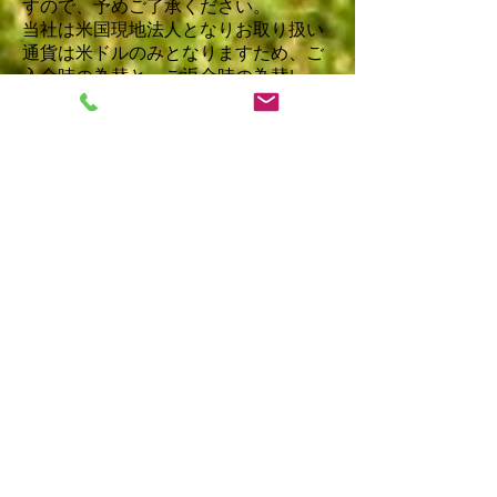
すので、予めご了承ください。
当社は米国現地法人となりお取り扱い
通貨は米ドルのみとなりますため、ご
入金時の為替と、ご返金時の為替レー
トは日本円で受け取られる際、異なっ
てしまう場合がございます。当社側で
はどのような為替レートで返金される
か、お客様のカード会社により決まり
が異なるため、差損または差益がでる
ことは否めず、また差損となった場合
でもその差額についてはご返金は致し
かねます事ご了承くださいませ。
●手配の変更・取消に関して
ツアーのお申込みは、余裕をもってお
申込みください。お客様よりキャンセ
ルのお申し出をいただかない限りは、
そのまま予約・決済の作業を進めさせ
ていただきます。弊社では、お客様が
弊社からの手配完了の通知を受け取っ