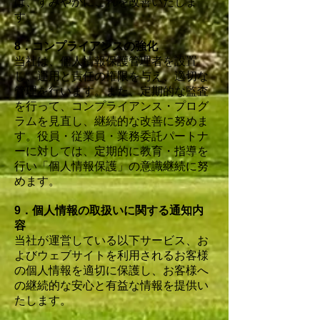
は、すみやかにこれを改善いたしま
す。
8．コンプライアンスの強化
当社は、個人情報保護管理者を設置
し、運用と責任の権限を与え、適切な
管理を行います。また、定期的な監査
を行って、コンプライアンス・プログ
ラムを見直し、継続的な改善に努めま
す。役員・従業員・業務委託パートナ
ーに対しては、定期的に教育・指導を
行い「個人情報保護」の意識継続に努
めます。
9．個人情報の取扱いに関する通知内
容
当社が運営している以下サービス、お
よびウェブサイトを利用されるお客様
の個人情報を適切に保護し、お客様へ
の継続的な安心と有益な情報を提供い
たします。