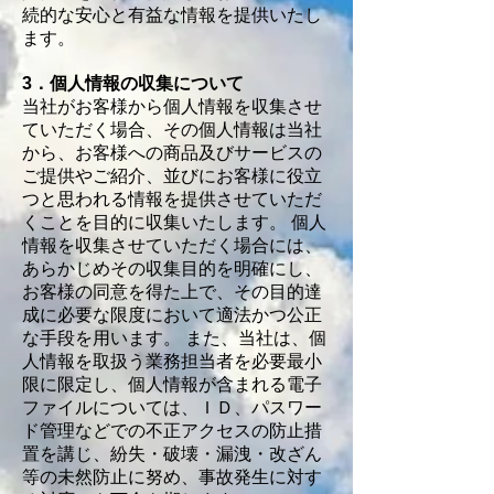
続的な安心と有益な情報を提供いたし
ます。
3．個人情報の収集について
当社がお客様から個人情報を収集させ
ていただく場合、その個人情報は当社
から、お客様への商品及びサービスの
ご提供やご紹介、並びにお客様に役立
つと思われる情報を提供させていただ
くことを目的に収集いたします。 個人
情報を収集させていただく場合には、
あらかじめその収集目的を明確にし、
お客様の同意を得た上で、その目的達
成に必要な限度において適法かつ公正
な手段を用います。 また、当社は、個
人情報を取扱う業務担当者を必要最小
限に限定し、個人情報が含まれる電子
ファイルについては、ＩＤ、パスワー
ド管理などでの不正アクセスの防止措
置を講じ、紛失・破壊・漏洩・改ざん
等の未然防止に努め、事故発生に対す