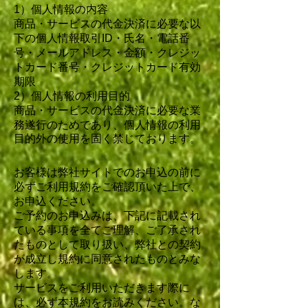
1）個人情報の内容
商品・サービスの代金決済に必要な以
下の個人情報取引ID・氏名・電話番
号・メールアドレス・金額・クレジッ
トカード番号・クレジットカード有効
期限
2）個人情報の利用目的
商品・サービスの代金決済に必要な業
務遂行のためで
あり、個人情報の利用
目的外の使用を固く禁じております。
お客様は弊社サイトでのお申込の前に
必ずご利用規約をご確認頂いた上で、
お申込ください。
ご予約のお申込みは、下記に記載され
ている事項を全てご理解、ご了承され
たものとして取り扱い、弊社との契約
が成立し規約に同意されたものとみな
します。
サービスをご利用いただきます際に
は、必ず本規約をお読みください。な