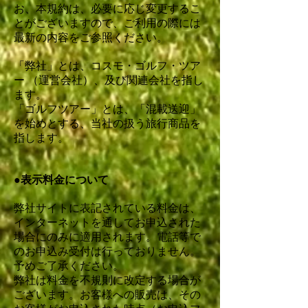
お、本規約は、必要に応じ変更するこ
とがございますので、ご利用の際には
最新の内容をご参照ください。
「弊社」とは、コスモ・ゴルフ・ツア
ー （運営会社）、及び関連会社を指し
ます。
「ゴルフツアー」とは、「混載送迎」
を始めとする、当社の扱う旅行商品を
指します。
●表示料金について
弊社サイトに表記されている料金は、
インターネットを通してお申込された
場合にのみに適用されます。電話等で
のお申込み受付は行っておりません。
予めご了承ください。
弊社は料金を不規則に改定する場合が
ございます。お客様への販売は、その