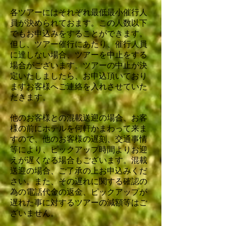
各ツアーにはそれぞれ最低最小催行人
員が決められておます。この人数以下
でもお申込みをすることができます。
但し、ツアー催行にあたり、催行人員
に達しない場合、ツアーを中止をする
場合がございます。ツアーの中止が決
定いたしましたら、お申込頂いており
ますお客様へご連絡を入れさせていた
だきます。
他のお客様との混載送迎の場合、お客
様の前にホテルを何軒かまわって来ま
すので、他のお客様の遅刻、交通事情
等により、ピックアップ時間よりお迎
えが遅くなる場合もございます。混載
送迎の場合、ご了承の上お申込みくだ
さい。また、その遅れに関する確認の
為の電話代金の返金、ピックアップが
遅れた事に対するツアーの減額等はご
ざいません。