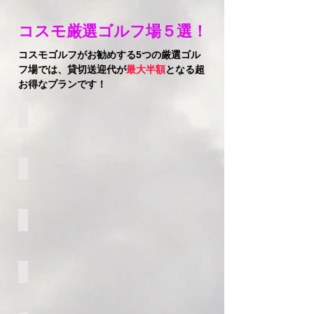
コスモ厳選ゴルフ場５選！
コスモゴルフがお勧めする5つの厳選ゴル
フ場では、貸切送迎代が
最大半額
となる超
お得なプランです！
CORAL CREEK
HAWAII PRINCE
EWA BEACH
ROYAL KUNIA