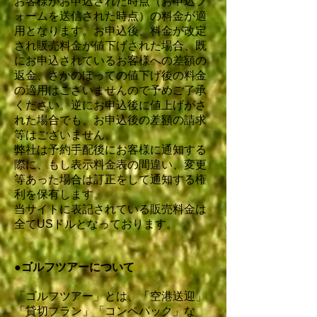
お客様がお申込された時点（お申込フ
ォームを送信された時点）の料金が適
用となります。お申込後、料金が改定
され販売料金が値下げされた場合、既
にお申込されているお客様への差額の
返金、さかのぼっての値下げ後の料金
の適用はございませんので予めご了承
ください。逆にお申込後に値上げがさ
れた場合でも、お申込後の差額の請求
等はございません。
弊社は予約手配後にお客様に通知する
際に、もし表示料金表の間違い、変更
等あった場合は訂正をして通知する権
利を保有します。
当サイトに表記されている販売料金は
全てUSドルとなっております。
●ゴルフツアーについて
「ゴルフツアー」とは、「空港送迎」
「貸切プラン」「コンペパック」な