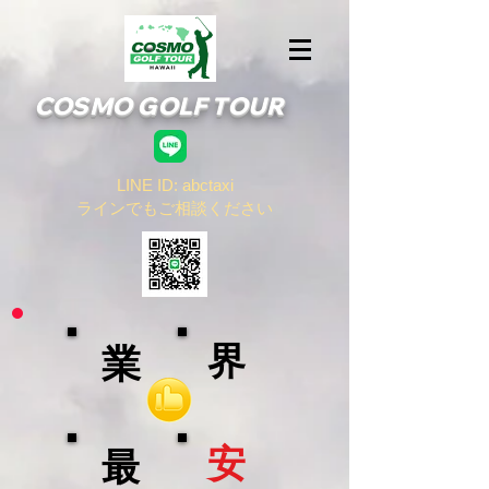
COSMO GOLF TOUR
LINE ID: abctaxi
​ラインでもご相談ください
界
業
安
最