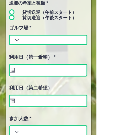
送迎の希望と種類
*
貸切送迎（午前スタート）
貸切送迎（午後スタート）
ゴルフ場
r
利用日（第一希望）
*
e
q
u
i
r
e
利用日（第二希望）
d
参加人数