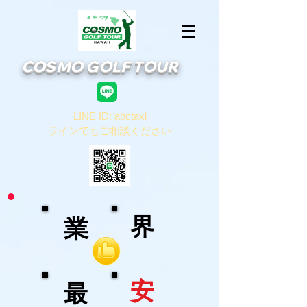
COSMO GOLF TOUR
LINE ID: abctaxi
​ラインでもご相談ください
界
業
安
最